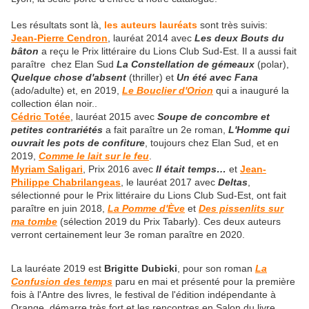
Les résultats sont là,
les auteurs lauréats
sont très suivis:
Jean-Pierre Cendron
, lauréat 2014 avec
Les deux Bouts du
bâton
a reçu le Prix littéraire du Lions Club Sud-Est. Il a aussi fait
paraître chez Elan Sud
La Constellation de gémeaux
(polar),
Quelque chose d'absent
(thriller) et
Un été avec Fana
(ado/adulte) et, en 2019,
Le Bouclier d'Orion
qui a inauguré la
collection élan noir..
Cédric Totée
, lauréat 2015 avec
Soupe de concombre et
petites contrariétés
a fait paraître un 2e roman,
L'Homme qui
ouvrait les pots de confiture
, toujours chez Elan Sud, et en
2019,
Comme le lait sur le feu
.
Myriam Saligari
, Prix 2016 avec
Il était temps…
et
Jean-
Philippe Chabrilangeas
, le lauréat 2017 avec
Deltas
,
sélectionné pour le Prix littéraire du Lions Club Sud-Est, ont fait
paraître en juin 2018,
La Pomme d'Ève
et
Des pissenlits sur
ma tombe
(sélection 2019 du Prix Tabarly). Ces deux auteurs
verront certainement leur 3e roman paraître en 2020.
La lauréate 2019 est
Brigitte Dubicki
, pour son roman
La
Confusion des temps
paru en mai et présenté pour la première
fois à l'Antre des livres, le festival de l'édition indépendante à
Orange, démarre très fort et les rencontres en Salon du livre,