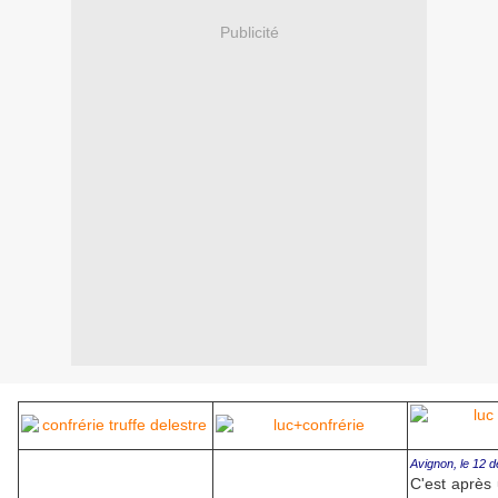
Publicité
Avignon, le 12 
C'est après 