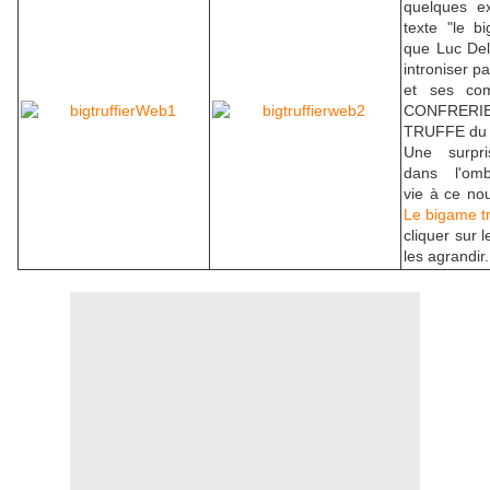
quelques ex
texte "le bi
que Luc Dele
introniser p
et ses com
CONFRE
TRUFFE du
Une surpri
dans l'omb
vie à ce no
Le bigame tr
cliquer sur 
les agrandir.