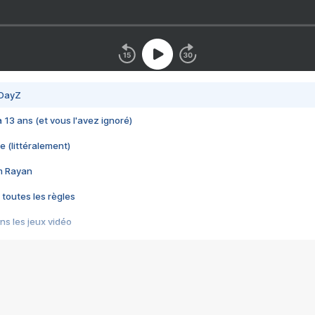
 DayZ
 a 13 ans (et vous l'avez ignoré)
e (littéralement)
im Rayan
 toutes les règles
s les jeux vidéo
us choquant de Rockstar ? - Le scandale BULLY
e plus moche de Steam
du RÊVE tourne au CAUCHEMAR