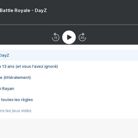
 Battle Royale - DayZ
 DayZ
 a 13 ans (et vous l'avez ignoré)
e (littéralement)
im Rayan
 toutes les règles
s les jeux vidéo
us choquant de Rockstar ? - Le scandale BULLY
e plus moche de Steam