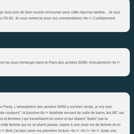
 je vous prie de bien vouloir m'excuser pour cette réponse tardive... Je suis
ées 50-60. Je vous remercie pour vos commentaires.<br /> Cordialement.
'avoir pu vous immerger dans le Paris des années 50/60. Amicalement.<br />
lie Fredy. L'atmosphère des années 50/60 y est bien rendu. je m'y suis
 couleurs", la bassine<br /> familiale servant de salle de bains, les WC sur
 et femmes ) qui travaillaient en usine et qui étaient "épiés" par la
e cette femme qui ne se plaint jamais, aspire à une vraie vie de femme et on
 /> Bref, j'ai bien aimé ma première lecture.<br /> <br /> <br /> Juste une