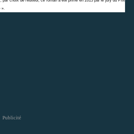
s, par choix de l'éditeur, ce roman a été primé en 2013 par le jury du Prix
 ».
Publicité