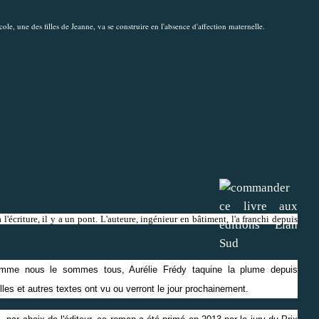
ole, une des filles de Jeanne, va se construire en l'absence d'affection maternelle.
à l'écriture, il y a un pont. L'auteure, ingénieur en bâtiment, l'a franchi depuis
mme nous le sommes tous, Aurélie Frédy taquine la plume depuis
es et autres textes ont vu ou verront le jour prochainement.