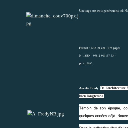
Une saga sur trois générations, où Nic
Format : 12 X 21 cm - 176 pages
N° ISBN : 978-2-911137-33-4
prix : 16 €
De l'architecture 
Aurélie Fredy
:
bien longtemps.
Témoin de son époque, co
quelques années déjà. Nouvell