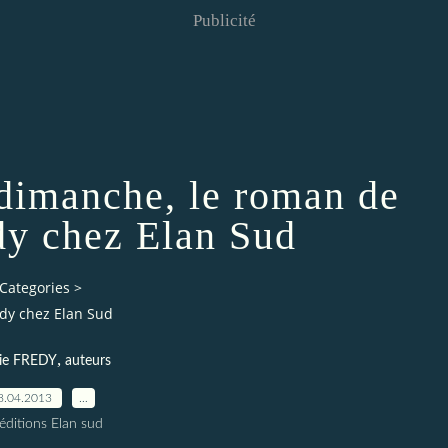
Publicité
 dimanche, le roman de
dy chez Elan Sud
Categories
>
édy chez Elan Sud
,
lie FREDY
auteurs
8.04.2013
…
éditions Elan sud