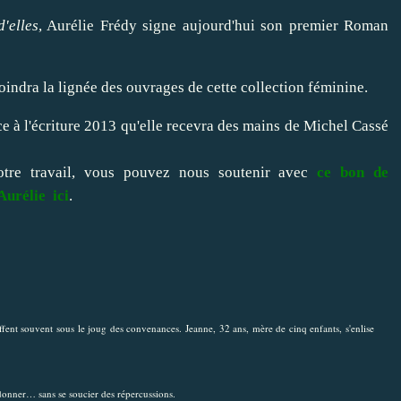
d'elles
, Aurélie Frédy signe aujourd'hui son premier Roman
oindra la lignée des ouvrages de cette collection féminine.
e à l'écriture 2013 qu'elle recevra des mains de Michel Cassé
otre travail, vous pouvez nous soutenir avec
ce bon de
Aurélie ici
.
fent souvent sous le joug des convenances. Jeanne, 32 ans, mère de cinq enfants, s'enlise
donner… sans se soucier des répercussions.