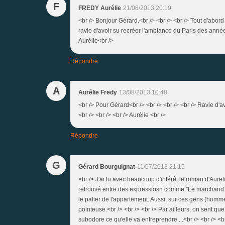
F
FREDY Aurélie
21/08/2013 20:19
<br /> Bonjour Gérard.<br /> <br /> <br /> Tout d'abord
ravie d'avoir su recréer l'ambiance du Paris des ann
Aurélie<br />
Répondre
A
Aurélie Fredy
13/08/2013 10:48
<br /> Pour Gérard<br /> <br /> <br /> <br /> Ravie d
<br /> <br /> <br /> Aurélie <br />
Répondre
G
Gérard Bourguignat
11/07/2013 21:15
<br /> J'ai lu avec beaucoup d'intérêt le roman d'Aure
retrouvé entre des expressiosn comme "Le marchand de
le palier de l'appartement. Aussi, sur ces gens (hommes
pointeuse.<br /> <br /> <br /> Par ailleurs, on sent qu
subodore ce qu'elle va entreprendre ...<br /> <br /> <br