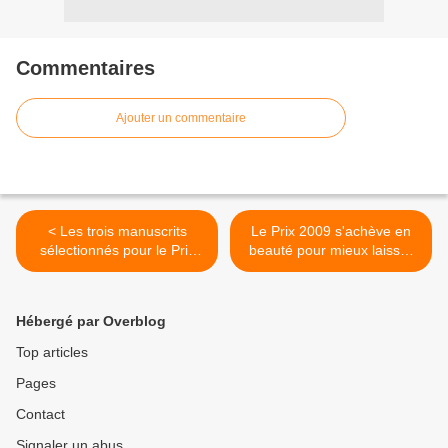
Commentaires
Ajouter un commentaire
< Les trois manuscrits
Le Prix 2009 s'achève en
sélectionnés pour le Prix
beauté pour mieux laisser
Première Chance à
la place au Prix 2010 >
l'Écriture 2010
Hébergé par Overblog
Top articles
Pages
Contact
Signaler un abus