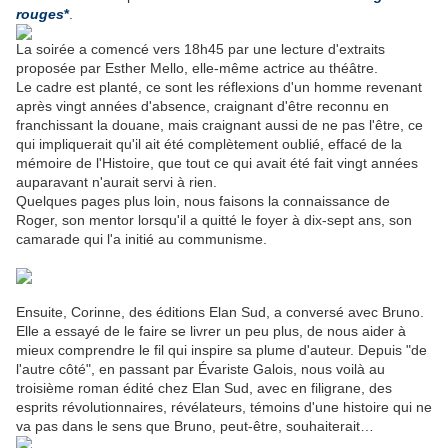
rouges
*
.
La soirée a comencé vers 18h45 par une lecture d'extraits
proposée par Esther Mello, elle-même actrice au théâtre.
Le cadre est planté, ce sont les réflexions d'un homme revenant
après vingt années d'absence, craignant d'être reconnu en
franchissant la douane, mais craignant aussi de ne pas l'être, ce
qui impliquerait qu'il ait été complètement oublié, effacé de la
mémoire de l'Histoire, que tout ce qui avait été fait vingt années
auparavant n'aurait servi à rien.
Quelques pages plus loin, nous faisons la connaissance de
Roger, son mentor lorsqu'il a quitté le foyer à dix-sept ans, son
camarade qui l'a initié au communisme.
Ensuite, Corinne, des éditions Elan Sud, a conversé avec Bruno.
Elle a essayé de le faire se livrer un peu plus, de nous aider à
mieux comprendre le fil qui inspire sa plume d'auteur. Depuis "de
l'autre côté", en passant par Évariste Galois, nous voilà au
troisième roman édité chez Elan Sud, avec en filigrane, des
esprits révolutionnaires, révélateurs, témoins d'une histoire qui ne
va pas dans le sens que Bruno, peut-être, souhaiterait…