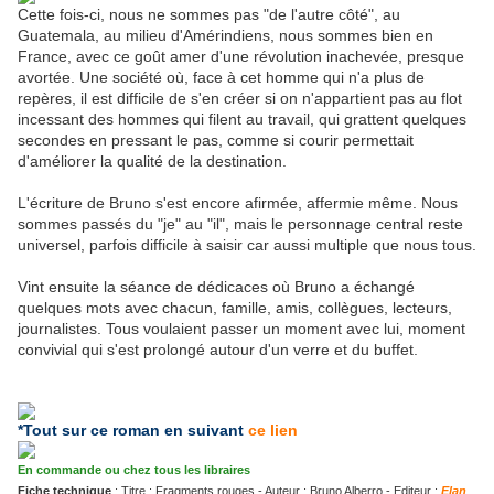
Cette fois-ci, nous ne sommes pas "de l'autre côté", au
Guatemala, au milieu d'Amérindiens, nous sommes bien en
France, avec ce goût amer d'une révolution inachevée, presque
avortée. Une société où, face à cet homme qui n'a plus de
repères, il est difficile de s'en créer si on n'appartient pas au flot
incessant des hommes qui filent au travail, qui grattent quelques
secondes en pressant le pas, comme si courir permettait
d'améliorer la qualité de la destination.
L'écriture de Bruno s'est encore afirmée, affermie même. Nous
sommes passés du "je" au "il", mais le personnage central reste
universel, parfois difficile à saisir car aussi multiple que nous tous.
Vint ensuite la séance de dédicaces où Bruno a échangé
quelques mots avec chacun, famille, amis, collègues, lecteurs,
journalistes. Tous voulaient passer un moment avec lui, moment
convivial qui s'est prolongé autour d'un verre et du buffet.
*Tout sur ce roman en suivant
ce lien
En commande ou chez tous les libraires
Fiche technique
: Titre : Fragments rouges - Auteur : Bruno Alberro - Editeur :
Elan