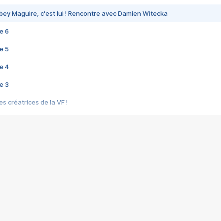
bey Maguire, c'est lui ! Rencontre avec Damien Witecka
e 6
e 5
e 4
e 3
s créatrices de la VF !
e 2
e 1
e Mektoub My Love arrive enfin ! Rencontre avec Shaïn Boumedine et Sal
i : après Toni en famille
elle réalise le bouleversant Dites lui que je l'aime
ais ! Rencontre autour de Vie privée de Rebecca Zlotowski