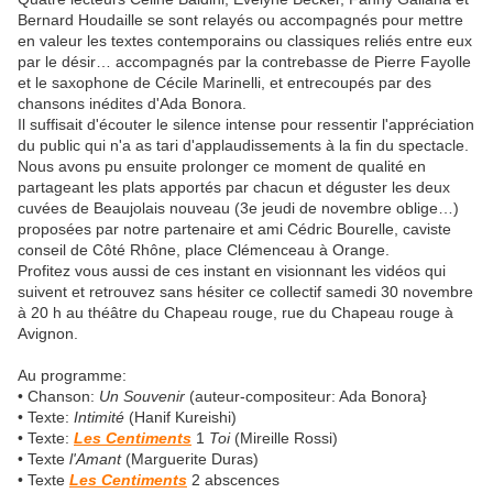
Bernard Houdaille se sont relayés ou accompagnés pour mettre
en valeur les textes contemporains ou classiques reliés entre eux
par le désir… accompagnés par la contrebasse de Pierre Fayolle
et le saxophone de Cécile Marinelli, et entrecoupés par des
chansons inédites d'Ada Bonora.
Il suffisait d'écouter le silence intense pour ressentir l'appréciation
du public qui n'a as tari d'applaudissements à la fin du spectacle.
Nous avons pu ensuite prolonger ce moment de qualité en
partageant les plats apportés par chacun et déguster les deux
cuvées de Beaujolais nouveau (3e jeudi de novembre oblige…)
proposées par notre partenaire et ami Cédric Bourelle, caviste
conseil de Côté Rhône, place Clémenceau à Orange.
Profitez vous aussi de ces instant en visionnant les vidéos qui
suivent et retrouvez sans hésiter ce collectif
samedi 30 novembre
à 20 h au théâtre du Chapeau rouge, rue du Chapeau rouge à
Avignon.
Au programme:
• Chanson:
Un Souvenir
(auteur-compositeur: Ada Bonora}
• Texte:
Intimité
(Hanif Kureishi)
• Texte:
Les Centiments
1
Toi
(Mireille Rossi)
• Texte
l'Amant
(Marguerite Duras)
• Texte
Les Centiments
2 abscences