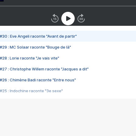
#30 : Eve Angeli raconte "Avant de partir"
#29 : MC Solaar raconte "Bouge de là"
28 : Lorie raconte "Je vais vite"
#27 : Christophe Willem raconte "Jacques a dit"
#26 : Chimène Badi raconte "Entre nous"
#25 : Indochine raconte "3e sexe"
#24 : Zaho raconte "C'est chelou"
#23 : Patrick Bruel raconte "Au café des délices"
#22 : Kyo raconte "Le chemin"
#21 : Nolwenn Leroy raconte "Cassé"