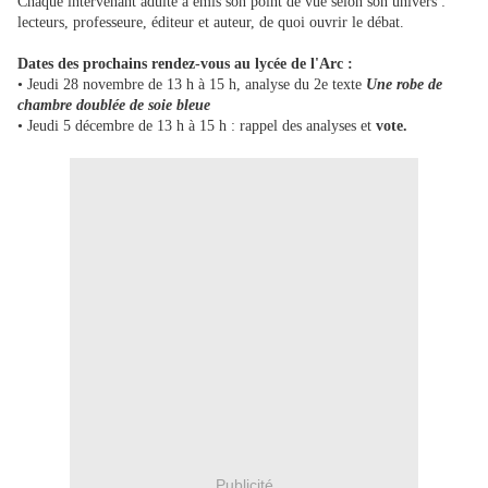
Chaque intervenant adulte a émis son point de vue selon son univers :
lecteurs, professeure, éditeur et auteur, de quoi ouvrir le débat.
Dates des prochains rendez-vous au lycée de l'Arc :
• Jeudi 28 novembre de 13 h à 15 h, analyse du 2e texte
Une robe de
chambre doublée de soie bleue
• Jeudi 5 décembre de 13 h à 15 h : rappel des analyses et
vote.
Publicité