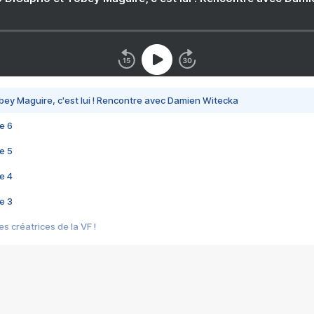
bey Maguire, c'est lui ! Rencontre avec Damien Witecka
e 6
e 5
e 4
e 3
s créatrices de la VF !
e 2
e 1
e Mektoub My Love arrive enfin ! Rencontre avec Shaïn Boumedine et Sal