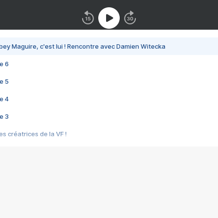
bey Maguire, c'est lui ! Rencontre avec Damien Witecka
e 6
e 5
e 4
e 3
s créatrices de la VF !
e 2
e 1
e Mektoub My Love arrive enfin ! Rencontre avec Shaïn Boumedine et Sal
i : après Toni en famille