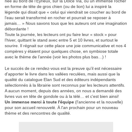
née au bord de l’Eyrieux, sur la Dolce Via, où un immense rocher
en forme de tête de gros chien (ou de lion) lui a inspiré la
légende qui disait que « celui qui viendrait se coucher au bord de
l’eau serait transformé en rocher et pourrait se reposer à
jamais… » Nous savons tous que les auteurs ont une imagination
débordante !
Toute la journée, les lecteurs ont pu faire leur « stock » pour
l’hiver, quittant le stand avec entre 5 et 10 livres, et surtout le
sourire. Il régnait sur cette place une joie communicative et nos 4
compères y étaient pour quelques chose, en symbiose totale
avec le thème de l’année (voir les photos plus bas…) !
Le succès de ce rendez-vous est la preuve qu'il est nécessaire
d'apporter le livre dans les vallées reculées, mais aussi que la
qualité du catalogue Elan Sud et des éditeurs indépendants
sélectionnés à la librairie sont reconnus par les lecteurs attentifs.
A aucun moment, depuis des années, on nous a demandé des
livres vus en tête de gondole ou à la télé… et c'est bien ainsi!
Un immense merci à toute l'équipe
(l'ancienne et la nouvelle)
pour son accueil renouvelé. À l'an prochain pour un nouveau
thème et des rencontres de qualité.