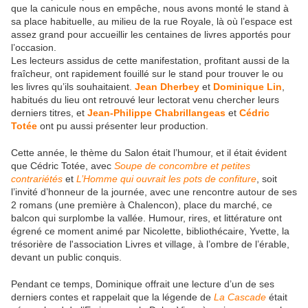
que la canicule nous en empêche, nous avons monté le stand à
sa place habituelle, au milieu de la rue Royale, là où l’espace est
assez grand pour accueillir les centaines de livres apportés pour
l’occasion.
Les lecteurs assidus de cette manifestation, profitant aussi de la
fraîcheur, ont rapidement fouillé sur le stand pour trouver le ou
les livres qu’ils souhaitaient.
Jean Dherbey
et
Dominique Lin
,
habitués du lieu ont retrouvé leur lectorat venu chercher leurs
derniers titres, et
Jean-Philippe Chabrillangeas
et
Cédric
Totée
ont pu aussi présenter leur production.
Cette année, le thème du Salon était l’humour, et il était évident
que Cédric Totée, avec
Soupe de concombre et petites
contrariétés
et
L’Homme qui ouvrait les pots de confiture
, soit
l’invité d’honneur de la journée, avec une rencontre autour de ses
2 romans (une première à Chalencon), place du marché, ce
balcon qui surplombe la vallée. Humour, rires, et littérature ont
égrené ce moment animé par Nicolette, bibliothécaire, Yvette, la
trésorière de l'association Livres et village, à l’ombre de l’érable,
devant un public conquis.
Pendant ce temps, Dominique offrait une lecture d’un de ses
derniers contes et rappelait que la légende de
La Cascade
était