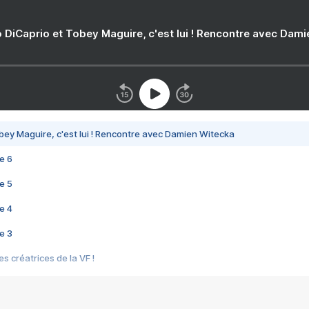
 DiCaprio et Tobey Maguire, c'est lui ! Rencontre avec Dam
bey Maguire, c'est lui ! Rencontre avec Damien Witecka
e 6
e 5
e 4
e 3
s créatrices de la VF !
e 2
e 1