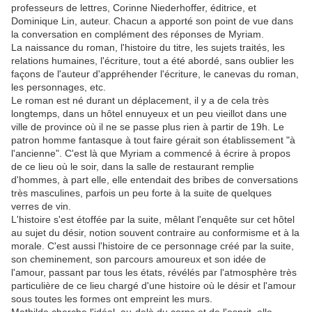
professeurs de lettres, Corinne Niederhoffer, éditrice, et
Dominique Lin, auteur. Chacun a apporté son point de vue dans
la conversation en complément des réponses de Myriam.
La naissance du roman, l'histoire du titre, les sujets traités, les
relations humaines, l'écriture, tout a été abordé, sans oublier les
façons de l'auteur d'appréhender l'écriture, le canevas du roman,
les personnages, etc.
Le roman est né durant un déplacement, il y a de cela très
longtemps, dans un hôtel ennuyeux et un peu vieillot dans une
ville de province où il ne se passe plus rien à partir de 19h. Le
patron homme fantasque à tout faire gérait son établissement "à
l'ancienne". C'est là que Myriam a commencé à écrire à propos
de ce lieu où le soir, dans la salle de restaurant remplie
d'hommes, à part elle, elle entendait des bribes de conversations
très masculines, parfois un peu forte à la suite de quelques
verres de vin.
L'histoire s'est étoffée par la suite, mêlant l'enquête sur cet hôtel
au sujet du désir, notion souvent contraire au conformisme et à la
morale. C'est aussi l'histoire de ce personnage créé par la suite,
son cheminement, son parcours amoureux et son idée de
l'amour, passant par tous les états, révélés par l'atmosphère très
particulière de ce lieu chargé d'une histoire où le désir et l'amour
sous toutes les formes ont empreint les murs.