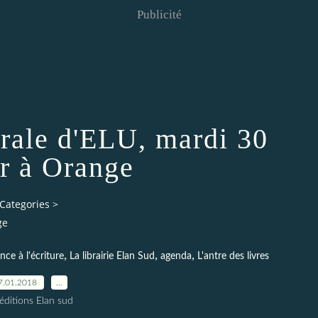
Publicité
ale d'ELU, mardi 30
er à Orange
Categories
>
ge
,
,
,
nce à l'écriture
La librairie Elan Sud
agenda
L'antre des livres
7.01.2018
…
éditions Elan sud