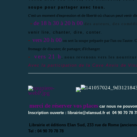
soupe pour partager avec tous.
C'est un moment d’expression et de liberté où chacun peut venir dire,
-
de 18 h 30 à 20 h 00
des auteurs, des coméd
venir lire, chanter, dire, conter.
-
vers 20 h 00
on sert la soupe préparée par l'un ou l'autre.
fromage de discuter, de partager, d'échanger.
-
vers 21 h
, nous revenons vers les nourritur
Avec la participation de la Cave Anvis de Vis
merci de réserver vos places
car nous ne pouvons 
Inscription ouverte :
librairie@elansud.fr
et 04 90 70 78 7
Librairie et éditions Elan Sud, 233 rue de Rome (ancien
Tel : 04 90 70 78 78