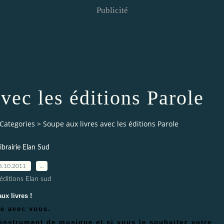
Publicité
vec les éditions Parole
Categories
>
Soupe aux livres avec les éditions Parole
librairie Elan Sud
5.10.2011
…
éditions Elan sud
ux livres !
ée avec vous.
 instrument de musique et si vous le souhaitez votre