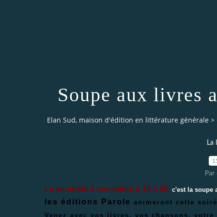
Soupe aux livres a
Elan Sud, maison d'édition en littérature générale
>
La 
1
Par 
Le vendredi 4 novembre à 18 h 30
,
c'est la soupe a
les éditions Parole
animeront cette soir
Venez avec vos livres, vos chansons, votre