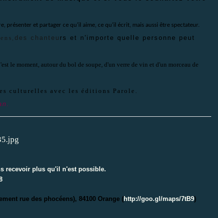
 présenter et partager ce qu’il aime, ce qu’il écrit, mais aussi être spectateur.
iens
des chanteu
rs et n'importe quelle personne peut
,
 C'est le moment, autour du bol de soupe, d'un verre de vin et d'un morceau de
es culturelles avec les éditions Parole.
an.
recevoir plus qu'il n'est possible.
8
nement rue des phocéens), 84100 Orange (
http://goo.gl/maps/7tB9
)