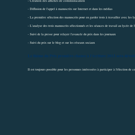
- Création des affiches de communication
- Diffusion de l'appel à manuscrits sur Internet et dans les médias
- La première sélection des manuscrits pour en garder trois à travailler avec les l
- L'analyse des trois manuscrits sélectionnés et les séances de travail au lycée de 
- Suivi de la presse pour relayer l'avancée du prix dans les journaux
- Suivi du prix sur le blog et sur les réseaux sociaux
Le thème du Prix première chance à l'écriture 2013 sera dévoilé
Il est toujours possible pour les personnes intéressées à participer à l'élection de 