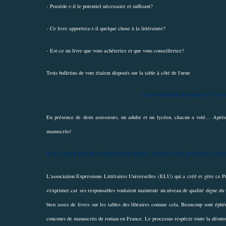
- Possède-t-il le potentiel nécessaire et suffisant?
- Ce livre apportera-t-il quelque chose à la littérature?
- Est-ce un livre que vous achèteriez et que vous conseilleriez?
Trois bulletins de vote étaient disposés sur la table à côté de l'urne
La révolution des puces - Un 
En présence de deux assesseurs, un adulte et un lycéen, chacun a voté… Après 
manuscrits!
Il n'y aura pas de roman cette année, pas de Prix première chan
L'association Expressions Littéraires Universelles (ELU) qui a créé et gère ce Pri
s'exprimer car ses responsables voulaient maintenir un niveau de qualité digne du tra
bien assez de livres sur les tables des libraires comme cela. Beaucoup sont éphém
concours de manuscrits de roman en France. Le processus respècte toute la déontolo