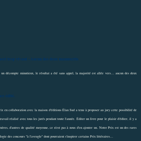
mort trop vivant - Aucun des deux manuscrits
un décompte minutieux, le résultat a été sans appel, la majorité est allée vers… aucun des deux
ce édité.
x en collaboration avec la maison d'éditions Élan Sud a tenu à proposer au jury cette possibilité de
vail réalisé avec tous les jurés pendant toute l'année. Éditer un livre pour le plaisir d'éditer, il y a
ères, d'autres de qualité moyenne, ce n'est pas à nous d'en ajouter un. Notre Prix est un des rares
gie des concours "à l'aveugle" dont pourraient s'inspirer certains Prix littéraires…