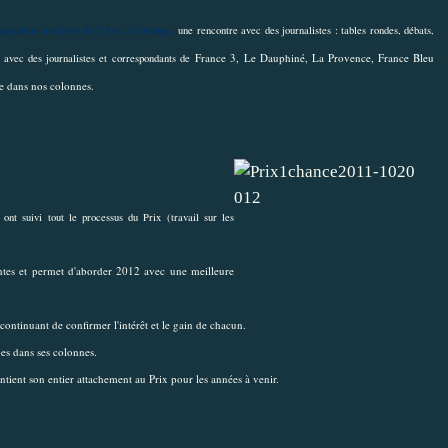
paration au lycée de l'Arc, à Orange,
une rencontre avec des journalistes : tables rondes, débats,
France 3,
Le Dauphiné, La Provence, France Bleu
s avec des journalistes et correspondants de
re dans nos colonnes.
ont suivi tout le processus du Prix (travail sur les
entes et permet d'aborder 2012 avec une meilleure
continuant de confirmer l'intérêt et le gain de chacun.
pes dans ses colonnes.
ntient son entier attachement au Prix pour les années à venir.