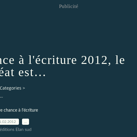
Publicité
ce à l'écriture 2012, le
réat est…
Categories
>
t…
re chance à l'écriture
1.02.2012
…
éditions Elan sud