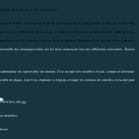
ycéens, cette fois-ci, le vote va avoir lieu.
eur de lettres, avait revu en détail les deux manuscrits et avait procédé au vote. Le résultat était
ail avec les représentants de la classe, les autres lycéens et les membres du jury adulte présents.
i participent au Prix à distance ainsi que celui de Mémona Hintermann avec qui elle s'était entretenue
ensemble des remarques faites sur les deux manuscrits lors des différentes rencontres.
Étaient
u phénomène du copier/coller sur internet. C'est un sujet très sensible à l'école, comme en littérature
ant délit de plagia. Amy Cros, étudiante à Avignon a évoqué les systèmes de contrôles en faculté pour
nt identifiées.
dessus.