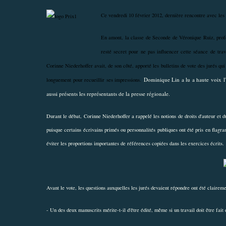
Ce vendredi 10 février 2012, dernière rencontre avec les l
En amont, la classe de Seconde de Véronique Ruiz, profess
resté secret pour ne pas influencer cette séance de trav
Corinne Niederhoffer avait, de son côté, apporté les bulletins de vote des jurés qu
Dominique Lin a lu a haute voix l'
longuement pour recueillir ses impressions.
aussi présents les représentants de la presse régionale.
Durant le débat, Corinne Niederhoffer a rappelé les notions de droits d'auteur et d
puisque certains écrivains primés ou personnalités publiques ont été pris en flagr
éviter les proportions importantes de références copiées dans les exercices écrits.
Avant le vote, les questions auxquelles les jurés devaient répondre ont été claireme
- Un des deux manuscrits mérite-t-il d'être édité, même si un travail doit être fait 