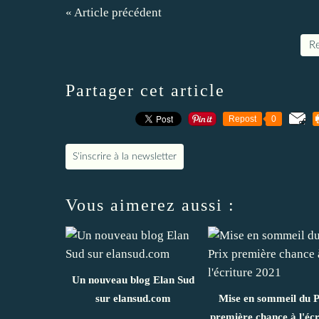
« Article précédent
Re
Partager cet article
Repost
0
S'inscrire à la newsletter
Vous aimerez aussi :
Un nouveau blog Elan Sud
sur elansud.com
Mise en sommeil du P
première chance à l'écr