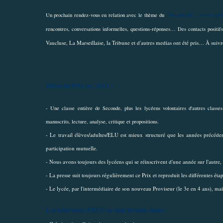
"4e pouvoir", est en pré
Un prochain rendez-vous en relation avec le
thème du
rencontres, conversations informelles, questions-réponses… Des contacts positif
Vaucluse, La Marseillaise, la Tribune et d'autres medias ont été pris… À suiv
Bilan du Prix en 2011 :
- Une classe entière de Seconde, plus les lycéens volontaires d'autres classes 
manuscrits, lecture, analyse, critique et propositions.
- Le travail élèves/adultes/ELU est mieux structuré que les années précéd
participation mutuelle.
- Nous avons toujours des lycéens qui se réinscrivent d'une année sur l'autre, 
- La presse suit toujours régulièrement ce Prix et reproduit les différentes éta
- Le lycée, par l'intermédiaire de son nouveau Proviseur (le 3e en 4 ans), mai
Les bénévoles d'ELU se sont investis dans :