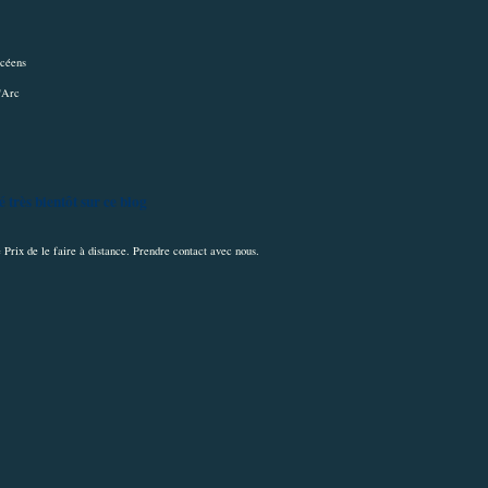
ycéens
l'Arc
 très bientôt sur ce blog
ce Prix de le faire à distance. Prendre contact avec nous.