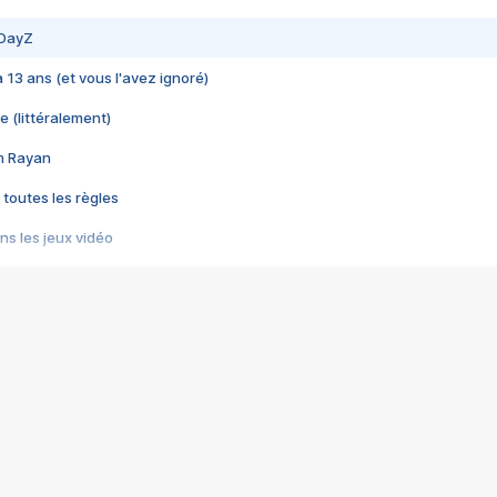
 DayZ
 a 13 ans (et vous l'avez ignoré)
e (littéralement)
im Rayan
 toutes les règles
s les jeux vidéo
us choquant de Rockstar ? - Le scandale BULLY
e plus moche de Steam
du RÊVE tourne au CAUCHEMAR
pendant 8 heures
it… à tort
umiliés par un jeu vidéo