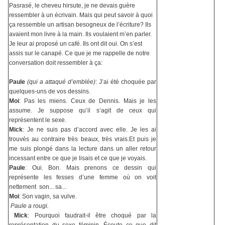
Pas
rasé, le cheveu hirsute, je ne devais guère
ressembler à un éc
rivain. Mais qui peut savoir à quoi
ça ressemble un artisan besogneux de l’écriture? Ils
avaient mon livre à la main. Ils voulaient m’en parler.
Je leur ai proposé un café. Ils ont dit oui. On s’est
assis sur le canapé. Ce que je me rappelle de notre
conversation doit ressembler à ça:
Paule
(qui a attaqué d’emblée)
: J’ai été choquée par
quelques-uns de vos dessins.
Moi
: Pas les miens. Ceux de Dennis. Mais je les
assume. Je suppose qu’il s’agit de ceux qui
représentent le sexe.
Mick
: Je ne suis pas d’accord avec elle. Je les ai
trouvés au contraire très beaux, très vrais.
Et puis je
me suis plongé dans la lecture dans un aller retour
incessant entre ce que je lisais et ce que je voyais.
Paule
: Oui. Bon. Mais prenons ce dessin qui
représente les fesses d’une femme où on voit
nettement son... sa...
Moi
: Son vagin, sa vulve.
Paule a rougi.
Mick
: Pourquoi faudrait-il être choqué par la