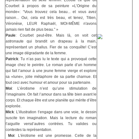
représentation du sexe féminin. Écoute ce que dit
Courbet à propos de sa peinture «L’Origine du
monde»:
“Vous trouvez cela beau... et vous avez
raison... Oui, cela est très beau, et tenez, Titien,
Véronèse, LEUR Raphaël, MOI-MÊME n'avons
jamais rien fait de plus beau.” »
Paule
: Courbet peut-être. Mais là, on voit cet
astronaute qui brandit un drapeau à la main,
représentant un phallus. Fier de sa conquête! C’est
une image dégradante de la femme.
Patrick
: Tu n’as pas lu le texte qui a provoqué cette
image chez le peintre. Le roman parle d’un homme
qui fait l’amour à une jeune femme vierge et explore
sa «lune», jolie métaphore de sa partie charnue. Et
tout ceci avec humour et amour pour sa partenaire.
Moi
: L’érotisme n’est qu’une stimulation de
l’imaginaire. On fait l’amour dans sa tête bien avant le
corps. Et chaque être est une planète qui mérite d’être
explorée.
Mick
: L’illustration t’engage dans une voie, le dessin
suscite ton imagination. Mais la lecture du roman
t’aiguille vers
d’autres contrées. Tu valides ou
contestes la représentation.
Moi
: L'érotisme est une promesse. Celle de la