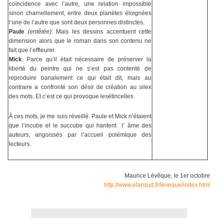
coïncidence avec l’autre, une relation impossible
sinon charnellement, entre deux planètes éloignées
l’une de l’autre que sont deux personnes distinctes.
Paule
(entêtée)
: Mais les dessins accentuent cette
dimension alors que le roman dans son contenu ne
fait que l’effleurer.
Mick
: Parce qu’il était nécessaire de préserver la
liberté du peintre qui ne s’est pas contenté de
reproduire banalement ce qui était dit, mais au
contraire a confronté son désir de création au silex
des mots. Et c’est ce qui provoque lesétincelles.
À ces mots, je me suis réveillé. Paule et Mick n’étaient
que l’incube et le succube qui hantent l’ âme des
auteurs, angoissés par l’accueil polémique des
lecteurs.
Maurice Lévêque, le 1er octobre
http://www.elansud.fr/leveque/index.html