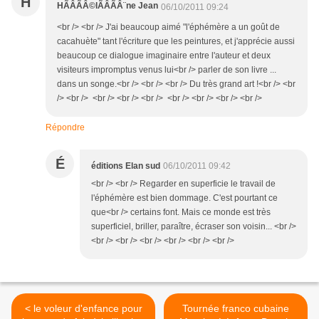
H
HÃÂÃÂ©lÃÂÃÂ¨ne Jean
06/10/2011 09:24
<br /> <br /> J'ai beaucoup aimé "l'éphémère a un goût de
cacahuète" tant l'écriture que les peintures, et j'apprécie aussi
beaucoup ce dialogue imaginaire entre l'auteur et deux
visiteurs impromptus venus lui<br /> parler de son livre ...
dans un songe.<br /> <br /> <br /> Du très grand art !<br /> <br
/> <br /> <br /> <br /> <br /> <br /> <br /> <br /> <br />
Répondre
É
éditions Elan sud
06/10/2011 09:42
<br /> <br /> Regarder en superficie le travail de
l'éphémère est bien dommage. C'est pourtant ce
que<br /> certains font. Mais ce monde est très
superficiel, briller, paraître, écraser son voisin... <br />
<br /> <br /> <br /> <br /> <br /> <br />
< le voleur d'enfance pour
Tournée franco cubaine