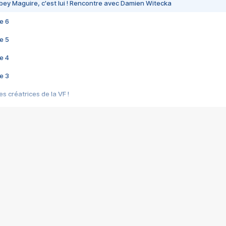
bey Maguire, c'est lui ! Rencontre avec Damien Witecka
e 6
e 5
e 4
e 3
s créatrices de la VF !
e 2
e 1
e Mektoub My Love arrive enfin ! Rencontre avec Shaïn Boumedine et Sal
i : après Toni en famille
elle réalise le bouleversant Dites lui que je l'aime
ais ! Rencontre autour de Vie privée de Rebecca Zlotowski
 de Marguerite, Grave... Rencontre avec Ella Rumpf