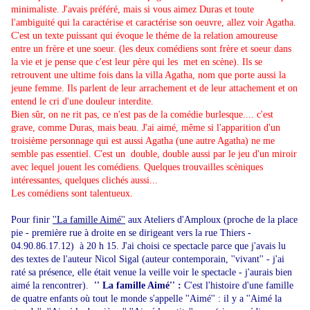
minimaliste. J'avais préféré, mais si vous aimez Duras et toute
l'ambiguité qui la caractérise et caractérise son oeuvre, allez voir Agatha.
C'est un texte puissant qui évoque le théme de la relation amoureuse
entre un frère et une soeur. (les deux comédiens sont frère et soeur dans
la vie et je pense que c'est leur père qui les met en scène). Ils se
retrouvent une ultime fois dans la villa Agatha, nom que porte aussi la
jeune femme. Ils parlent de leur arrachement et de leur attachement et on
entend le cri d'une douleur interdite.
Bien sûr, on ne rit pas, ce n'est pas de la comédie burlesque.... c'est
grave, comme Duras, mais beau. J'ai aimé, même si l'apparition d'un
troisième personnage qui est aussi Agatha (une autre Agatha) ne me
semble pas essentiel. C'est un double, double aussi par le jeu d'un miroir
avec lequel jouent les comédiens. Quelques trouvailles scèniques
intéressantes, quelques clichés aussi...
Les comédiens sont talentueux.
Pour finir
''La famille Aimé''
aux Ateliers d'Amploux (proche de la place
pie - première rue à droite en se dirigeant vers la rue Thiers -
04.90.86.17.12) à 20 h 15. J'ai choisi ce spectacle parce que j'avais lu
des textes de l'auteur Nicol Sigal (auteur contemporain, ''vivant'' - j'ai
raté sa présence, elle était venue la veille voir le spectacle - j'aurais bien
aimé la rencontrer).
'' La famille Aimé'' :
C'est l'histoire d'une famille
de quatre enfants où tout le monde s'appelle ''Aimé'' : il y a ''Aimé la