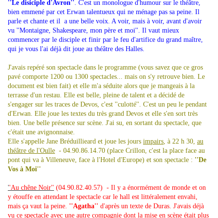
''Le disiciple d'Avron''
. C'est un monologue d'humour sur le théâtre,
bien emmené par cet Erwan talentueux qui ne ménage pas sa peine. Il
parle et chante et il a une belle voix. A voir, mais à voir, avant d'avoir
vu ''Montaigne, Shakespeare, mon père et moi''. Il vaut mieux
commencer par le disciple et finir par le feu d'artifice du grand maître,
qui je vous l'ai déjà dit joue au théâtre des Halles.
J'avais repéré son spectacle dans le programme (vous savez que ce gros
pavé comporte 1200 ou 1300 spectacles... mais on s'y retrouve bien. Le
document est bien fait) et elle m'a séduite alors que je mangeais à la
terrasse d'un restau. Elle est belle, pleine de talent et a décidé de
s'engager sur les traces de Devos, c'est ''culotté''. C'est un peu le pendant
d'Erwan. Elle joue les textes du très grand Devos et elle s'en sort très
bien. Une belle présence sur scène. J'ai su, en sortant du spectacle, que
c'était une avignonnaise.
Elle s'appelle Jane Bréduillieard et joue les jours
impairs
, à 22 h 30,
au
théâtre de l'Oulle
- 04.90.86.14.70 (place Crillon, c'est la place face au
pont qui va à Villeneuve, face à l'Hotel d'Europe) et son spectacle :
''De
Vos à Moi''
'
'Au chêne Noir''
(04.90.82.40.57) - Il y a énormément de monde et on
y étouffe en attendant le spectacle car le hall est littéralement envahi,
mais ça vaut la peine.
''Agatha''
d'après un texte de Duras. J'avais déjà
vu ce spectacle avec une autre compagnie dont la mise en scène était plus