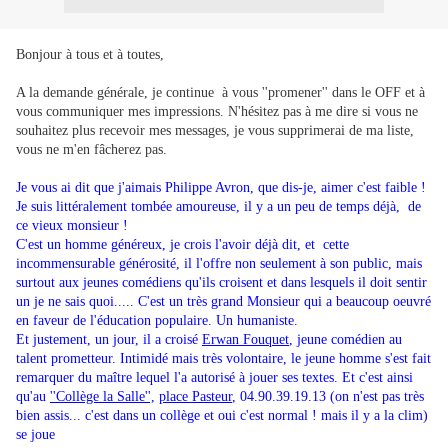
Bonjour à tous et à toutes,
A la demande générale, je continue à vous ''promener'' dans le OFF et à
vous communiquer mes impressions. N'hésitez pas à me dire si vous ne
souhaitez plus recevoir mes messages, je vous supprimerai de ma liste,
vous ne m'en fâcherez pas.
Je vous ai dit que j'aimais Philippe Avron, que dis-je, aimer c'est faible !
Je suis littéralement tombée amoureuse, il y a un peu de temps déjà, de
ce vieux monsieur !
C'est un homme généreux, je crois l'avoir déjà dit, et cette
incommensurable générosité, il l'offre non seulement à son public, mais
surtout aux jeunes comédiens qu'ils croisent et dans lesquels il doit sentir
un je ne sais quoi..... C'est un très grand Monsieur qui a beaucoup oeuvré
en faveur de l'éducation populaire. Un humaniste.
Et justement, un jour, il a croisé
Erwan Fouquet
, jeune comédien au
talent prometteur. Intimidé mais très volontaire, le jeune homme s'est fait
remarquer du maître lequel l'a autorisé à jouer ses textes. Et c'est ainsi
qu'au
''Collège la Salle'',
place Pasteur
, 04.90.39.19.13 (on n'est pas très
bien assis... c'est dans un collège et oui c'est normal ! mais il y a la clim)
se joue