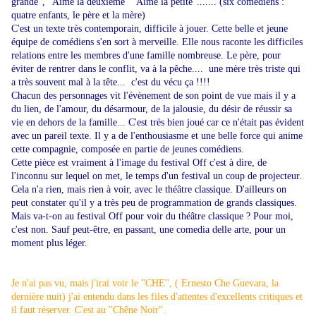
grande'', ''Aimé la deuxième'' ''Aimé la petite''....... (six comédiens :
quatre enfants, le père et la mère)
C'est un texte très contemporain, difficile à jouer. Cette belle et jeune
équipe de comédiens s'en sort à merveille. Elle nous raconte les difficiles
relations entre les membres d'une famille nombreuse. Le père, pour
éviter de rentrer dans le conflit, va à la pêche.... une mère très triste qui
a très souvent mal à la tête... c'est du vécu ça !!!!
Chacun des personnages vit l'évènement de son point de vue mais il y a
du lien, de l'amour, du désarmour, de la jalousie, du désir de réussir sa
vie en dehors de la famille... C'est très bien joué car ce n'était pas évident
avec un pareil texte. Il y a de l'enthousiasme et une belle force qui anime
cette compagnie, composée en partie de jeunes comédiens.
Cette pièce est vraiment à l'image du festival Off c'est à dire, de
l'inconnu sur lequel on met, le temps d'un festival un coup de projecteur.
Cela n'a rien, mais rien à voir, avec le théâtre classique. D'ailleurs on
peut constater qu'il y a très peu de programmation de grands classiques.
Mais va-t-on au festival Off pour voir du théâtre classique ? Pour moi,
c'est non. Sauf peut-être, en passant, une comedia delle arte, pour un
moment plus léger.
Je n'ai pas vu, mais j'irai voir le ''CHE'', ( Ernesto Che Guevara, la
dernière nuit) j'ai entendu dans les files d'attentes d'excellents critiques et
il faut réserver. C'est au ''Chêne Noir''.