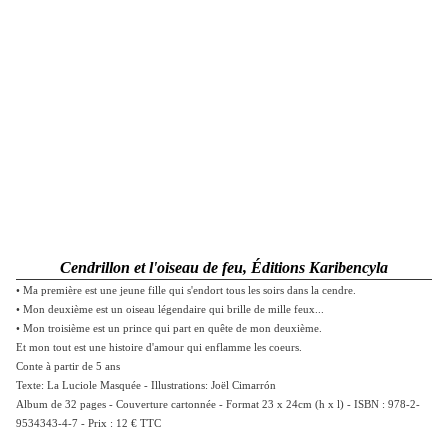
Cendrillon et l'oiseau de feu, Éditions Karibencyla
• Ma première est une jeune fille qui s'endort tous les soirs dans la cendre.
• Mon deuxième est un oiseau légendaire qui brille de mille feux...
• Mon troisième est un prince qui part en quête de mon deuxième.
Et mon tout est une histoire d'amour qui enflamme les coeurs.
Conte à partir de 5 ans
Texte: La Luciole Masquée - Illustrations: Joël Cimarrón
Album de 32 pages - Couverture cartonnée - Format 23 x 24cm (h x l) - ISBN : 978-2-
9534343-4-7 - Prix : 12 € TTC