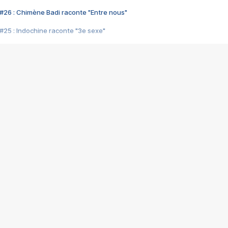
#26 : Chimène Badi raconte "Entre nous"
#25 : Indochine raconte "3e sexe"
#24 : Zaho raconte "C'est chelou"
#23 : Patrick Bruel raconte "Au café des délices"
#22 : Kyo raconte "Le chemin"
#21 : Nolwenn Leroy raconte "Cassé"
#20 : Patrick Hernandez raconte "Born to be alive"
#19 : Lorie raconte "Près de moi"
#18 : Michael Jones raconte "A nos actes manqués" (avec Jean-Jacque
#17 : Khaled raconte "Aïcha"
#16 : Corneille raconte "Parce qu'on vient de loin"
#15 : Indochine raconte "L'aventurier"