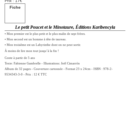
Prix : 17€
Fiche
Le petit Poucet et le Minotaure, Éditions Karibencyla
• Mon premier est le plus petit et le plus malin de sept frères.
• Mon second est un homme à tête de taureau.
• Mon troisième est un Labyrinthe dont on ne peut sortir.
À moins de lire mon tout jusqu’à la fin !
Conte à partir de 5 ans
Texte: Fabienne Gambrelle - Illustrations: Joël Cimarrón
Album de 32 pages -
Couverture cartonnée -
Format 23 x 24cm -
ISBN : 978-2-
9534343-3-0 -
Prix : 12 € TTC