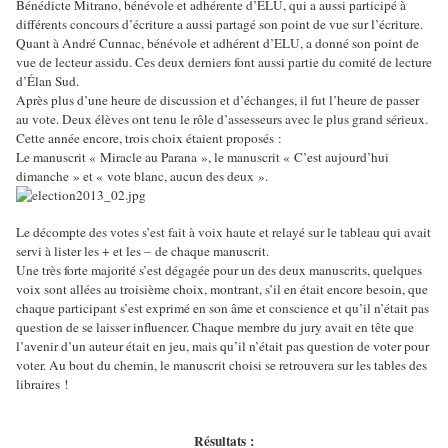
Bénédicte Mitrano, bénévole et adhérente d’ELU, qui a aussi participé à
différents concours d’écriture a aussi partagé son point de vue sur l’écriture.
Quant à André Cunnac, bénévole et adhérent d’ELU, a donné son point de
vue de lecteur assidu. Ces deux derniers font aussi partie du comité de lecture
d’Élan Sud.
Après plus d’une heure de discussion et d’échanges, il fut l’heure de passer
au vote. Deux élèves ont tenu le rôle d’assesseurs avec le plus grand sérieux.
Cette année encore, trois choix étaient proposés :
Le manuscrit « Miracle au Parana », le manuscrit « C’est aujourd’hui
dimanche » et « vote blanc, aucun des deux ».
Le décompte des votes s’est fait à voix haute et relayé sur le tableau qui avait
servi à lister les + et les – de chaque manuscrit.
Une très forte majorité s’est dégagée pour un des deux manuscrits, quelques
voix sont allées au troisième choix, montrant, s’il en était encore besoin, que
chaque participant s’est exprimé en son âme et conscience et qu’il n’était pas
question de se laisser influencer. Chaque membre du jury avait en tête que
l’avenir d’un auteur était en jeu, mais qu’il n’était pas question de voter pour
voter. Au bout du chemin, le manuscrit choisi se retrouvera sur les tables des
libraires !
Résultats :