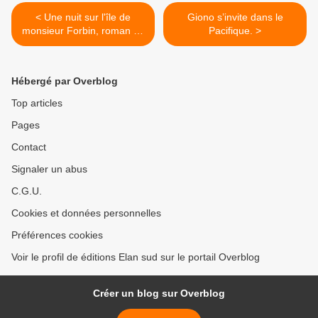
< Une nuit sur l'île de
Giono s’invite dans le
monsieur Forbin, roman de
Pacifique. >
Fabien Hertier, chez Elan
Sud
Hébergé par Overblog
Top articles
Pages
Contact
Signaler un abus
C.G.U.
Cookies et données personnelles
Préférences cookies
Voir le profil de éditions Elan sud sur le portail Overblog
Créer un blog sur Overblog