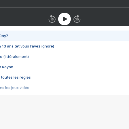
 DayZ
 a 13 ans (et vous l'avez ignoré)
e (littéralement)
im Rayan
 toutes les règles
s les jeux vidéo
us choquant de Rockstar ? - Le scandale BULLY
e plus moche de Steam
du RÊVE tourne au CAUCHEMAR