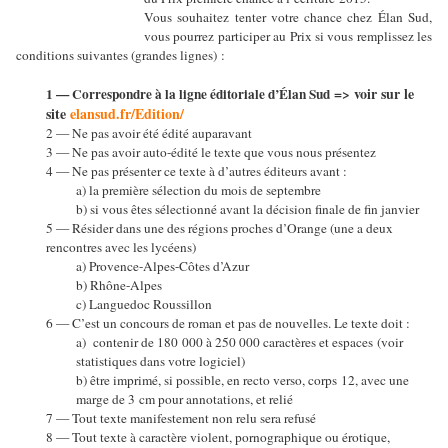
Vous souhaitez tenter votre chance chez Élan Sud,
vous pourrez participer au Prix si vous remplissez les
conditions suivantes (grandes lignes) :
=> voir sur le
1 — Correspondre à la ligne éditoriale d’Élan Sud
site
elansud.fr/Edition/
2 — Ne pas avoir été édité auparavant
3 — Ne pas avoir auto-édité le texte que vous nous présentez
4 — Ne pas présenter ce texte à d’autres éditeurs avant :
a) la première sélection du mois de septembre
b) si vous êtes sélectionné avant la décision finale de fin janvier
5 — Résider dans une des régions proches d’Orange (une a deux
rencontres avec les lycéens)
a) Provence-Alpes-Côtes d’Azur
b) Rhône-Alpes
c) Languedoc Roussillon
6 — C’est un concours de roman et pas de nouvelles. Le texte doit :
a) contenir de 180 000 à 250 000 caractères et espaces
(voir
statistiques dans votre logiciel)
b) être imprimé, si possible, en recto verso, corps 12, avec une
marge de 3 cm pour annotations, et relié
7 — Tout texte manifestement non relu sera refusé
8 — Tout texte à caractère violent, pornographique ou érotique,