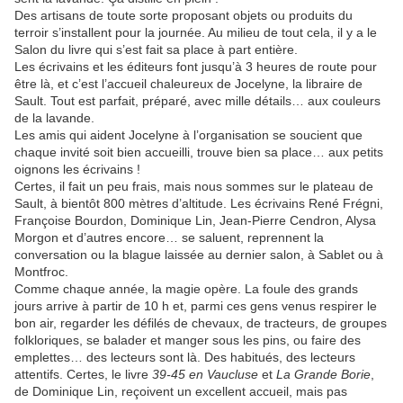
Des artisans de toute sorte proposant objets ou produits du
terroir s’installent pour la journée. Au milieu de tout cela, il y a le
Salon du livre qui s’est fait sa place à part entière.
Les écrivains et les éditeurs font jusqu’à 3 heures de route pour
être là, et c’est l’accueil chaleureux de Jocelyne, la libraire de
Sault. Tout est parfait, préparé, avec mille détails… aux couleurs
de la lavande.
Les amis qui aident Jocelyne à l’organisation se soucient que
chaque invité soit bien accueilli, trouve bien sa place… aux petits
oignons les écrivains !
Certes, il fait un peu frais, mais nous sommes sur le plateau de
Sault, à bientôt 800 mètres d’altitude. Les écrivains René Frégni,
Françoise Bourdon, Dominique Lin, Jean-Pierre Cendron, Alysa
Morgon et d’autres encore… se saluent, reprennent la
conversation ou la blague laissée au dernier salon, à Sablet ou à
Montfroc.
Comme chaque année, la magie opère. La foule des grands
jours arrive à partir de 10 h et, parmi ces gens venus respirer le
bon air, regarder les défilés de chevaux, de tracteurs, de groupes
folkloriques, se balader et manger sous les pins, ou faire des
emplettes… des lecteurs sont là. Des habitués, des lecteurs
attentifs. Certes, le livre
39-45 en Vaucluse
et
La Grande Borie
,
de Dominique Lin, reçoivent un excellent accueil, mais pas