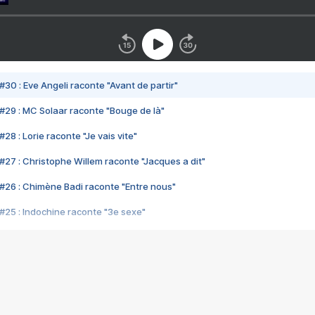
#30 : Eve Angeli raconte "Avant de partir"
#29 : MC Solaar raconte "Bouge de là"
28 : Lorie raconte "Je vais vite"
#27 : Christophe Willem raconte "Jacques a dit"
#26 : Chimène Badi raconte "Entre nous"
#25 : Indochine raconte "3e sexe"
#24 : Zaho raconte "C'est chelou"
#23 : Patrick Bruel raconte "Au café des délices"
#22 : Kyo raconte "Le chemin"
#21 : Nolwenn Leroy raconte "Cassé"