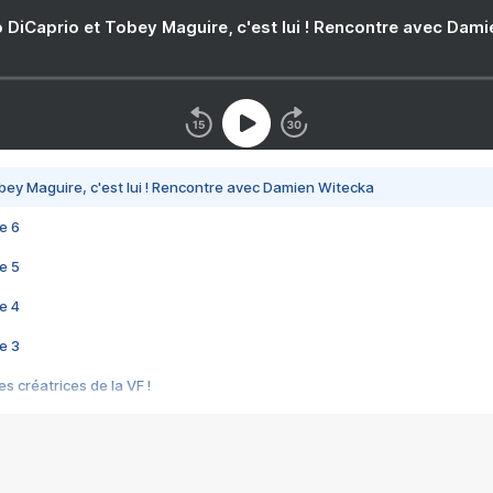
 DiCaprio et Tobey Maguire, c'est lui ! Rencontre avec Dam
bey Maguire, c'est lui ! Rencontre avec Damien Witecka
e 6
e 5
e 4
e 3
s créatrices de la VF !
e 2
e 1