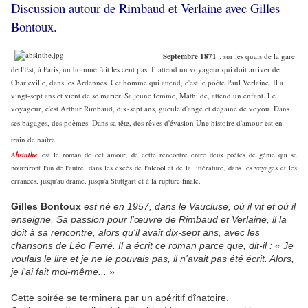
Discussion autour de Rimbaud et Verlaine avec Gilles
Bontoux.
Septembre 1871
: sur les quais de la gare
de l'Est, à Paris, un homme fait les cent pas. Il attend un voyageur qui doit arriver de
Charleville, dans les Ardennes. Cet homme qui attend, c'est le poète Paul Verlaine. Il a
vingt-sept ans et vient de se marier. Sa jeune femme, Mathilde, attend un enfant. Le
voyageur, c'est Arthur Rimbaud, dix-sept ans, gueule d'ange et dégaine de voyou. Dans
ses bagages, des poèmes. Dans sa tête, des rêves d'évasion.
Une histoire d'amour est en
train de naître.
Absinthe
est le roman de cet amour, de cette rencontre entre deux poètes de génie qui se
nourriront l'un de l'autre, dans les excès de l'alcool et de la littérature, dans les voyages et les
errances, jusqu'au drame, jusqu'à Stuttgart et à la rupture finale.
Gilles Bontoux
est né en 1957, dans le Vaucluse, où il vit et où il
enseigne. Sa passion pour l'œuvre de Rimbaud et Verlaine, il la
doit à sa rencontre, alors qu'il avait dix-sept ans, avec les
chansons de Léo Ferré. Il a écrit ce roman parce que, dit-il :
« Je
voulais le lire et je ne le pouvais pas, il n'avait pas été écrit. Alors,
je l'ai fait moi-même... »
Cette soirée se terminera par un apéritif dînatoire.