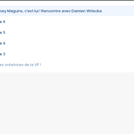
bey Maguire, c'est lui ! Rencontre avec Damien Witecka
e 6
e 5
e 4
e 3
s créatrices de la VF !
e 2
e 1
e Mektoub My Love arrive enfin ! Rencontre avec Shaïn Boumedine et Sal
i : après Toni en famille
elle réalise le bouleversant Dites lui que je l'aime
ais ! Rencontre autour de Vie privée de Rebecca Zlotowski