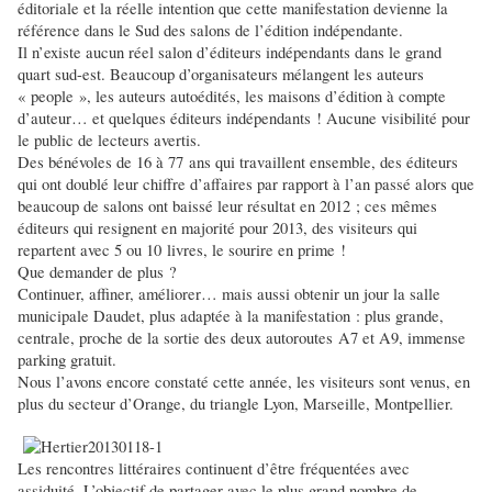
éditoriale et la réelle intention que cette manifestation devienne la
référence dans le Sud des salons de l’édition indépendante.
Il n’existe aucun réel salon d’éditeurs indépendants dans le grand
quart sud-est. Beaucoup d’organisateurs mélangent les auteurs
« people », les auteurs autoédités, les maisons d’édition à compte
d’auteur… et quelques éditeurs indépendants ! Aucune visibilité pour
le public de lecteurs avertis.
Des bénévoles de 16 à 77 ans qui travaillent ensemble, des éditeurs
qui ont doublé leur chiffre d’affaires par rapport à l’an passé alors que
beaucoup de salons ont baissé leur résultat en 2012 ; ces mêmes
éditeurs qui resignent en majorité pour 2013, des visiteurs qui
repartent avec 5 ou 10 livres, le sourire en prime !
Que demander de plus ?
Continuer, affiner, améliorer… mais aussi obtenir un jour la salle
municipale Daudet, plus adaptée à la manifestation : plus grande,
centrale, proche de la sortie des deux autoroutes A7 et A9, immense
parking gratuit.
Nous l’avons encore constaté cette année, les visiteurs sont venus, en
plus du secteur d’Orange, du triangle Lyon, Marseille, Montpellier.
Les rencontres littéraires continuent d’être fréquentées avec
assiduité. L’objectif de partager avec le plus grand nombre de