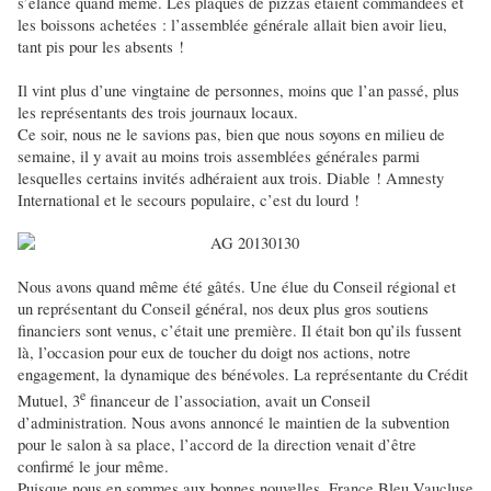
s’élance quand même. Les plaques de pizzas étaient commandées et
les boissons achetées : l’assemblée générale allait bien avoir lieu,
tant pis pour les absents !
Il vint plus d’une vingtaine de personnes, moins que l’an passé, plus
les représentants des trois journaux locaux.
Ce soir, nous ne le savions pas, bien que nous soyons en milieu de
semaine, il y avait au moins trois assemblées générales parmi
lesquelles certains invités adhéraient aux trois. Diable ! Amnesty
International et le secours populaire, c’est du lourd !
Nous avons quand même été gâtés. Une élue du Con
seil régional et
un représentant du Conseil général, nos deux plus gros soutiens
financiers sont venus, c’était une première. Il était bon qu’ils fussent
là, l’occasion pour eux de toucher du doigt nos actions, notre
engagement, la dynamique des bénévoles. La représentante du Crédit
e
Mutuel, 3
financeur de l’association, avait un Conseil
d’administration. Nous avons annoncé le maintien de la subvention
pour le salon à sa place, l’accord de la direction venait d’être
confirmé le jour même.
Puisque nous en sommes aux bonnes nouvelles, France Bleu Vaucluse