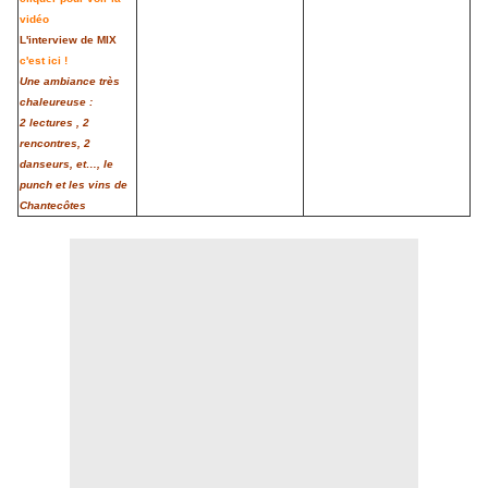
vidéo
L'interview de MIX
c'est ici !
Une ambiance très
chaleureuse :
2 lectures , 2
rencontres, 2
danseurs, et…, le
punch et les vins de
Chantecôtes