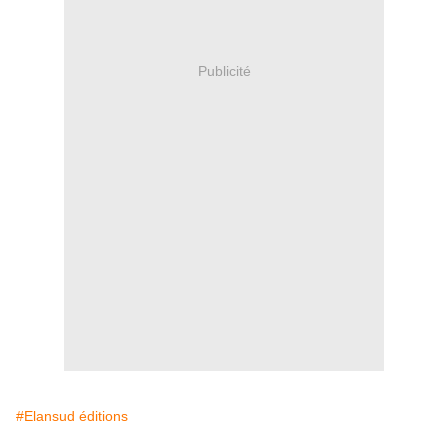
Publicité
#Elansud éditions