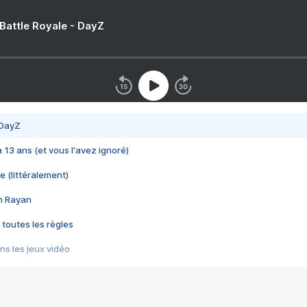
 Battle Royale - DayZ
 DayZ
 a 13 ans (et vous l'avez ignoré)
e (littéralement)
im Rayan
 toutes les règles
s les jeux vidéo
us choquant de Rockstar ? - Le scandale BULLY
e plus moche de Steam