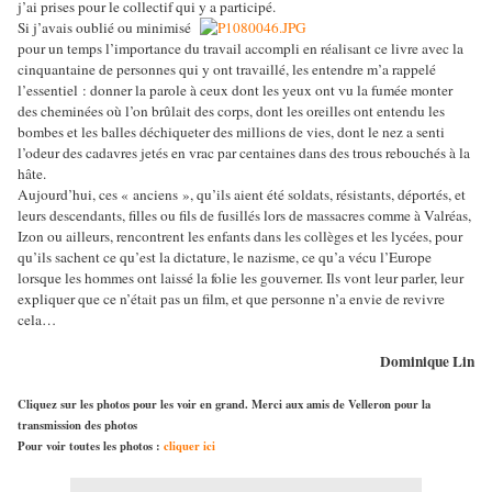
j’ai prises pour le collectif qui y a participé.
Si j’avais oublié ou minimisé
pour un temps l’importance du travail accompli en réalisant ce livre avec la
cinquantaine de personnes qui y ont travaillé, les entendre m’a rappelé
l’essentiel : donner la parole à ceux dont les yeux ont vu la fumée monter
des cheminées où l’on brûlait des corps, dont les oreilles ont entendu les
bombes et les balles déchiqueter des millions de vies, dont le nez a senti
l’odeur des cadavres jetés en vrac par centaines dans des trous rebouchés à la
hâte.
Aujourd’hui, ces « anciens », qu’ils aient été soldats, résistants, déportés, et
leurs descendants, filles ou fils de fusillés lors de massacres comme à Valréas,
Izon ou ailleurs, rencontrent les enfants dans les collèges et les lycées, pour
qu’ils sachent ce qu’est la dictature, le nazisme, ce qu’a vécu l’Europe
lorsque les hommes ont laissé la folie les gouverner. Ils vont leur parler, leur
expliquer que ce n’était pas un film, et que personne n’a envie de revivre
cela…
Dominique Lin
Cliquez sur les photos pour les voir en grand. Merci aux amis de Velleron pour la
transmission des photos
Pour voir toutes les photos :
cliquer ici