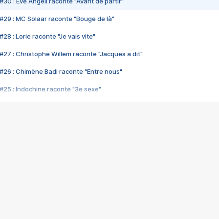
#30 : Eve Angeli raconte "Avant de partir"
#29 : MC Solaar raconte "Bouge de là"
28 : Lorie raconte "Je vais vite"
#27 : Christophe Willem raconte "Jacques a dit"
#26 : Chimène Badi raconte "Entre nous"
#25 : Indochine raconte "3e sexe"
#24 : Zaho raconte "C'est chelou"
#23 : Patrick Bruel raconte "Au café des délices"
#22 : Kyo raconte "Le chemin"
#21 : Nolwenn Leroy raconte "Cassé"
#20 : Patrick Hernandez raconte "Born to be alive"
#19 : Lorie raconte "Près de moi"
#18 : Michael Jones raconte "A nos actes manqués" (avec Jean-Jacque