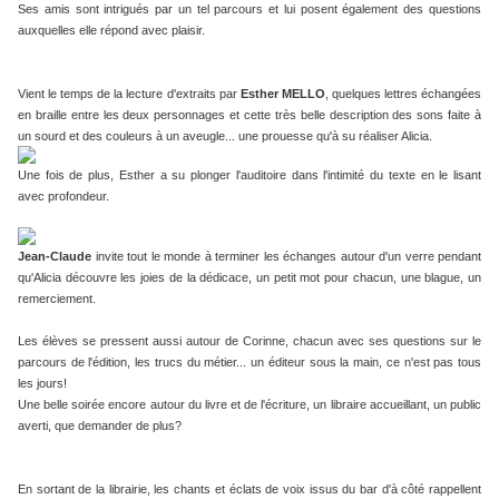
Ses amis sont intrigués par un tel parcours et lui posent également des questions
auxquelles elle répond avec plaisir.
Vient le temps de la lecture d'extraits par
Esther MELLO
, quelques lettres échangées
en braille entre les deux personnages et cette très belle description des sons faite à
un sourd et des couleurs à un aveugle... une prouesse qu'à su réaliser Alicia.
Une fois de plus, Esther a su plonger l'auditoire dans l'intimité du texte en le lisant
avec profondeur.
Jean-Claude
invite tout le monde à terminer les échanges autour d'un verre pendant
qu'Alicia découvre les joies de la dédicace, un petit mot pour chacun, une blague, un
remerciement.
Les élèves se pressent aussi autour de Corinne, chacun avec ses questions sur le
parcours de l'édition, les trucs du métier... un éditeur sous la main, ce n'est pas tous
les jours!
Une belle soirée encore autour du livre et de l'écriture, un libraire accueillant, un public
averti, que demander de plus?
En sortant de la librairie, les chants et éclats de voix issus du bar d'à côté rappellent