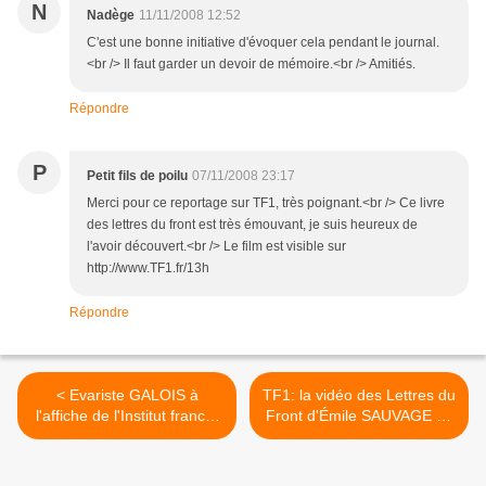
N
Nadège
11/11/2008 12:52
C'est une bonne initiative d'évoquer cela pendant le journal.
<br /> Il faut garder un devoir de mémoire.<br /> Amitiés.
Répondre
P
Petit fils de poilu
07/11/2008 23:17
Merci pour ce reportage sur TF1, très poignant.<br /> Ce livre
des lettres du front est très émouvant, je suis heureux de
l'avoir découvert.<br /> Le film est visible sur
http://www.TF1.fr/13h
Répondre
< Evariste GALOIS à
TF1: la vidéo des Lettres du
l'affiche de l'Institut franco-
Front d'Émile SAUVAGE au
japonais de Tokyo
13H chez Pernaud >