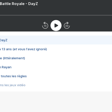
 Battle Royale - DayZ
 DayZ
 a 13 ans (et vous l'avez ignoré)
e (littéralement)
im Rayan
 toutes les règles
s les jeux vidéo
us choquant de Rockstar ? - Le scandale BULLY
e plus moche de Steam