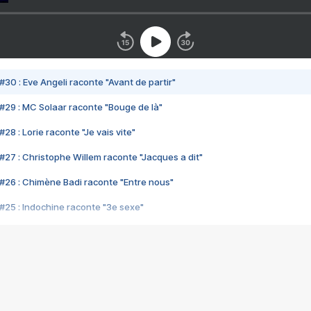
#30 : Eve Angeli raconte "Avant de partir"
#29 : MC Solaar raconte "Bouge de là"
28 : Lorie raconte "Je vais vite"
#27 : Christophe Willem raconte "Jacques a dit"
#26 : Chimène Badi raconte "Entre nous"
#25 : Indochine raconte "3e sexe"
#24 : Zaho raconte "C'est chelou"
#23 : Patrick Bruel raconte "Au café des délices"
#22 : Kyo raconte "Le chemin"
#21 : Nolwenn Leroy raconte "Cassé"