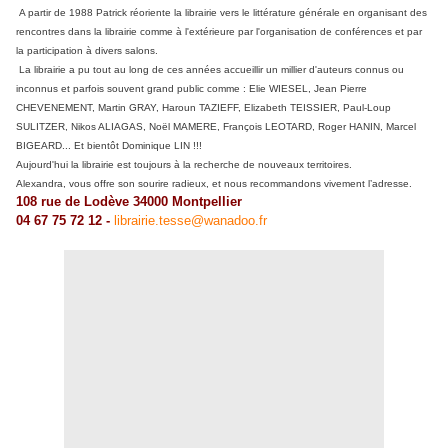
A partir de 1988 Patrick réoriente la librairie vers le littérature générale en organisant des
rencontres dans la librairie comme à l'extérieure par l'organisation de conférences et par
la participation à divers salons.
La librairie a pu tout au long de ces années accueillir un millier d'auteurs connus ou
inconnus et parfois souvent grand public comme : Elie WIESEL, Jean Pierre
CHEVENEMENT, Martin GRAY, Haroun TAZIEFF, Elizabeth TEISSIER, Paul-Loup
SULITZER, Nikos ALIAGAS, Noël MAMERE, François LEOTARD, Roger HANIN, Marcel
BIGEARD... Et bientôt Dominique LIN !!!
Aujourd'hui la librairie est toujours à la recherche de nouveaux territoires.
Alexandra, vous offre son sourire radieux, et nous recommandons vivement l’adresse.
108 rue de Lodève 34000 Montpellier
04 67 75 72 12 -
librairie.tesse@wanadoo.fr