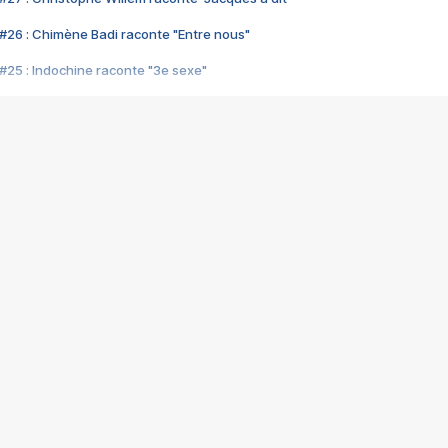
#26 : Chimène Badi raconte "Entre nous"
#25 : Indochine raconte "3e sexe"
#24 : Zaho raconte "C'est chelou"
#23 : Patrick Bruel raconte "Au café des délices"
#22 : Kyo raconte "Le chemin"
#21 : Nolwenn Leroy raconte "Cassé"
#20 : Patrick Hernandez raconte "Born to be alive"
#19 : Lorie raconte "Près de moi"
#18 : Michael Jones raconte "A nos actes manqués" (avec Jean-Jacque
#17 : Khaled raconte "Aïcha"
#16 : Corneille raconte "Parce qu'on vient de loin"
#15 : Indochine raconte "L'aventurier"