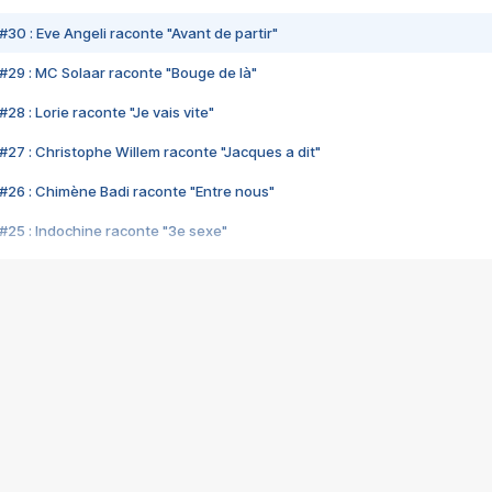
#30 : Eve Angeli raconte "Avant de partir"
#29 : MC Solaar raconte "Bouge de là"
28 : Lorie raconte "Je vais vite"
#27 : Christophe Willem raconte "Jacques a dit"
#26 : Chimène Badi raconte "Entre nous"
#25 : Indochine raconte "3e sexe"
#24 : Zaho raconte "C'est chelou"
#23 : Patrick Bruel raconte "Au café des délices"
#22 : Kyo raconte "Le chemin"
#21 : Nolwenn Leroy raconte "Cassé"
#20 : Patrick Hernandez raconte "Born to be alive"
#19 : Lorie raconte "Près de moi"