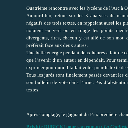
Quatrième rencontre avec les lycéens de l’Arc à O
Aujourd’hui, retour sur les 3 analyses de manusc
négatifs des trois textes, en rappelant aussi les p
notaient en vert ou en rouge les points menti
divergents, rires, chacun y est allé de son mot, 
préférait face aux deux autres.
Une belle énergie pendant deux heures a fait de c
que l’avenir d’un auteur en dépendait. Pour termin
exprimer pourquoi il fallait voter pour le texte de
Tous les jurés sont finalement passés devant les d
son bulletin de vote dans l’urne. Pas d’abstention
textes.
Après comptage, le gagnant du Prix première chan
Brigitte DUBICKI pour son roman :
La Confusi