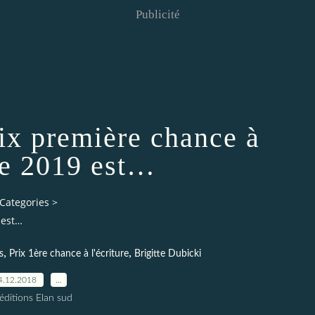
Publicité
rix première chance à
ure 2019 est…
Categories
>
 est…
,
,
s
Prix 1ère chance à l'écriture
Brigitte Dubicki
4.12.2018
…
éditions Elan sud