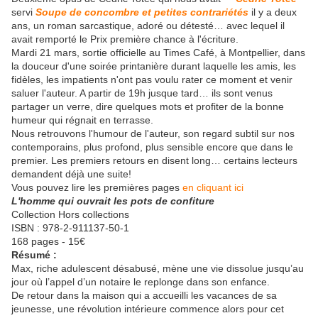
servi
Soupe de concombre et petites contrariétés
il y a deux
ans, un roman sarcastique, adoré ou détesté… avec lequel il
avait remporté le Prix première chance à l'écriture.
Mardi 21 mars, sortie officielle au Times Café, à Montpellier, dans
la douceur d'une soirée printanière durant laquelle les amis, les
fidèles, les impatients n'ont pas voulu rater ce moment et venir
saluer l'auteur. A partir de 19h jusque tard… ils sont venus
partager un verre, dire quelques mots et profiter de la bonne
humeur qui régnait en terrasse.
Nous retrouvons l'humour de l'auteur, son regard subtil sur nos
contemporains, plus profond, plus sensible encore que dans le
premier. Les premiers retours en disent long… certains lecteurs
demandent déjà une suite!
Vous pouvez lire les premières pages
en cliquant ici
L'homme qui ouvrait les pots de confiture
Collection Hors collections
ISBN :
978-2-911137-50-1
168 pages - 15€
Résumé :
Max, riche adulescent désabusé, mène une vie dissolue jusqu’au
jour où l’appel d’un notaire le replonge dans son enfance.
De retour dans la maison qui a accueilli les vacances de sa
jeunesse, une révolution intérieure commence alors pour cet