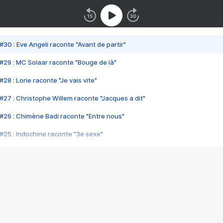
#30 : Eve Angeli raconte "Avant de partir"
#29 : MC Solaar raconte "Bouge de là"
28 : Lorie raconte "Je vais vite"
#27 : Christophe Willem raconte "Jacques a dit"
#26 : Chimène Badi raconte "Entre nous"
#25 : Indochine raconte "3e sexe"
#24 : Zaho raconte "C'est chelou"
#23 : Patrick Bruel raconte "Au café des délices"
#22 : Kyo raconte "Le chemin"
#21 : Nolwenn Leroy raconte "Cassé"