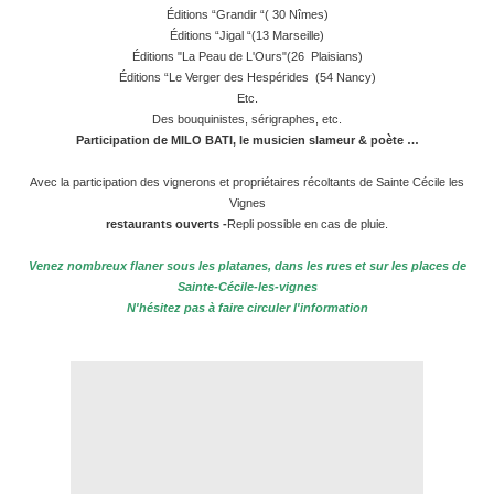
Éditions “Grandir “( 30 Nîmes)
Éditions “Jigal “(13 Marseille)
Éditions "La Peau de L'Ours"(26 Plaisians)
Éditions “Le Verger des Hespérides (54 Nancy)
Etc.
Des bouquinistes, sérigraphes, etc.
Participation de MILO BATI, le musicien slameur & poète …
Avec la participation des vignerons et propriétaires récoltants de Sainte Cécile les
Vignes
restaurants ouverts -
Repli possible en cas de pluie.
Venez nombreux flaner sous les platanes, dans les rues et sur les places de
Sainte-Cécile-les-vignes
N'hésitez pas à faire circuler l'information