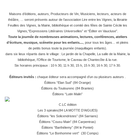
Maisons d’éditions, auteurs, Producteurs de Vin, Musiciens, lecteurs, acteurs de
théâtre, … seront présents autour de l’association Lire entre les Vignes, la librairie
Feuilles des Vignes, la Mairie, bibliothèque et comité des fêtes de Sainte Cécile les
Vignes,
“Expressions Littéraires Universelles” et “Éditer en Vaucluse”
.
Toute la journée de nombreuses animations, lectures, conférences, ateliers
d’écriture, musique, scénette pour les enfants....
, pour tous les âges… et pleins
de petits bonus toute la journée (maquillages enfants).
dans six lieux répartis dans le village : Le jardin de la Chapelle, La salle de la Mairie, la
bibliothèque, l’Office de Tourisme, le Caveau de Chantecôte & la rue.
Six horaires principaux : 10 h 30, 11 h 30, 15 h, 15 h 30, 16 h 30, 17 h 30.
Éditeurs invités :
chaque éditeur sera accompagné d’un ou plusieurs auteurs .
Éditions “Elan Sud” (84 Orange)
Éditions du Toulourenc (84 Brantes)
Éditions “Lutin Malin”
C.LC édition
Les 3 spirales(84 LA MOTTE D’AIGUES)
Éditions “les Solicendristes” (84 Sarrians)
Éditions “Cousu Main” (84 Carpentras)
Éditions “Barthélemy” (84 le Pontet)
Éditions “Le Bonhomme vert” (30 Comps)