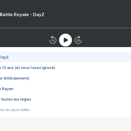
 Battle Royale - DayZ
 DayZ
 a 13 ans (et vous l'avez ignoré)
e (littéralement)
im Rayan
 toutes les règles
s les jeux vidéo
us choquant de Rockstar ? - Le scandale BULLY
e plus moche de Steam