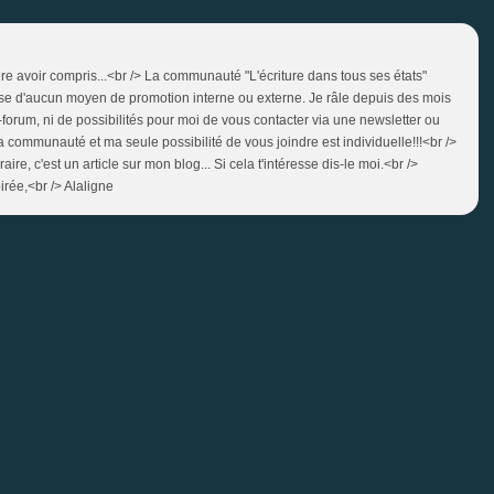
ère avoir compris...<br /> La communauté "L'écriture dans tous ses états"
e d'aucun moyen de promotion interne ou externe. Je râle depuis des mois
forum, ni de possibilités pour moi de vous contacter via une newsletter ou
communauté et ma seule possibilité de vous joindre est individuelle!!!<br />
aire, c'est un article sur mon blog... Si cela t'intéresse dis-le moi.<br />
irée,<br /> Alaligne