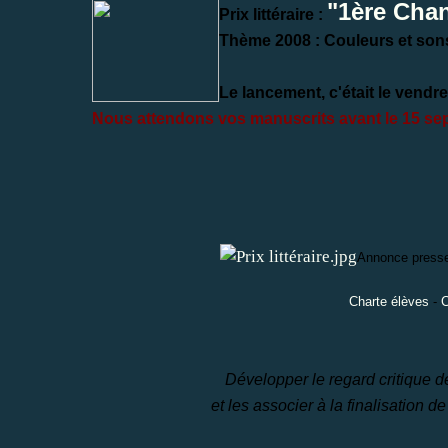
"
1ère Chan
Prix littéraire :
Thème 2008 : Couleurs et son
Le lancement, c'était le
vendred
Nous attendons vos manuscrits avant le 15 se
Annonce press
Charte élèves
-
C
Développer le regard critique d
et les associer à la finalisation de