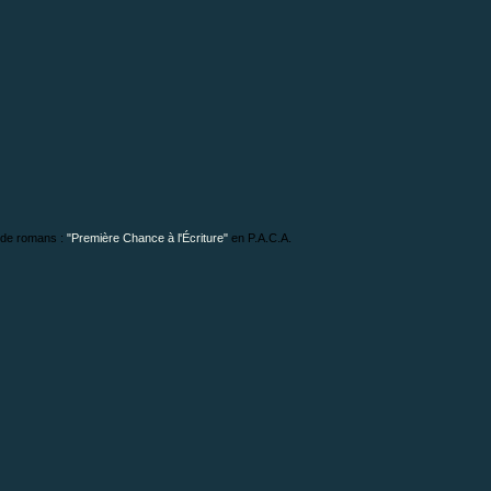
 de romans :
"
Première Chance à l'Écriture
"
en P.A.C.A.