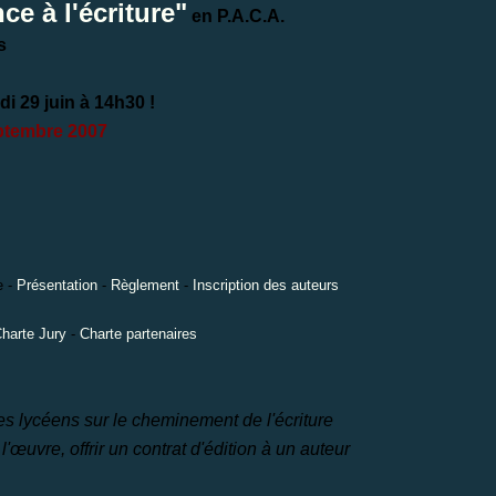
ce à l'écriture
"
en P.A.C.A.
s
i 29 juin à 14h30 !
ptembre 2007
e
-
Présentation
-
Règlement
-
Inscription des auteurs
harte Jury
-
Charte partenaires
es lycéens sur le
cheminement de l'écriture
 l'œuvre, offrir un contrat d'édition à un auteur