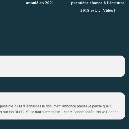
annulé en 2021
première chance à l'écriture
2019 est… [Vidéo]
ent possible. Si tu télécharges le document annonce presse je pense que tu
er sur ton BLOG. S'il te faut autre chose…<br /> Bonne soirée, <br /> Corinne