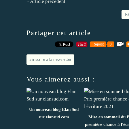
« Article précédent
Re
Partager cet article
Repost
0
S'inscrire à la newsletter
Vous aimerez aussi :
Un nouveau blog Elan Sud
sur elansud.com
Mise en sommeil du P
première chance à l'écr