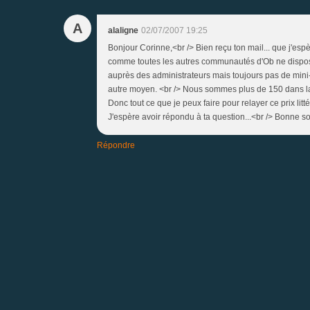
A
alaligne
02/07/2007 19:25
Bonjour Corinne,<br /> Bien reçu ton mail... que j'esp
comme toutes les autres communautés d'Ob ne dispos
auprès des administrateurs mais toujours pas de mini-
autre moyen. <br /> Nous sommes plus de 150 dans la 
Donc tout ce que je peux faire pour relayer ce prix littér
J'espère avoir répondu à ta question...<br /> Bonne so
Répondre