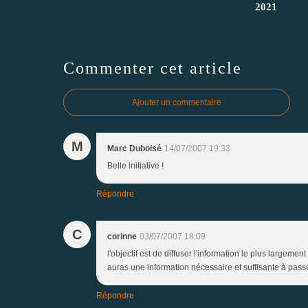
2021
Commenter cet article
Ajouter un commentaire
M
Marc Duboisé
14/07/2007 19:33
Belle initiative !
Répondre
C
corinne
03/07/2007 18:09
l'objectif est de diffuser l'information le plus largem
auras une information nécessaire et suffisante à pass
Répondre