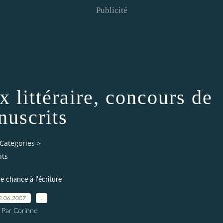
Publicité
 littéraire, concours de
nuscrits
Categories
>
its
re chance à l'écriture
2.06.2007
…
Par Corinne